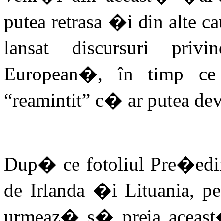
putea retrasa �i din alte ca
lansat discursuri pri
European�, în timp ce
“reamintit” c� ar putea de
Dup� ce fotoliul Pre�edin
de Irlanda �i Lituania, pe
urmeaz� s� preia aceast