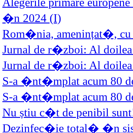
Alegerile primare europene
�n 2024 (I)
Rom�nia, amenințat�, cu 
Jurnal de r�zboi: Al doilea
Jurnal de r�zboi: Al doilea
S-a �nt�mplat acum 80 de 
S-a �nt�mplat acum 80 de 
Nu știu c�t de penibil sunt
Dezinfec�ie total� �n si