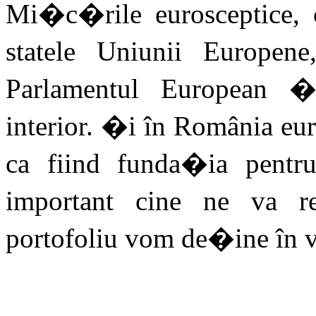
Mi�c�rile eurosceptice, 
statele Uniunii Europe
Parlamentul European 
interior. �i în România eur
ca fiind funda�ia pent
important cine ne va r
portofoliu vom de�ine în v