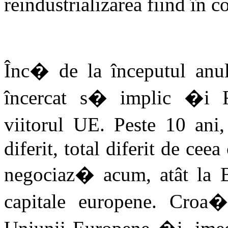
reindustrializarea fiind în 
Înc� de la începutul an
încercat s� implic �i R
viitorul UE. Peste 10 an
diferit, total diferit de ceea
negociaz� acum, atât la Br
capitale europene. Cro