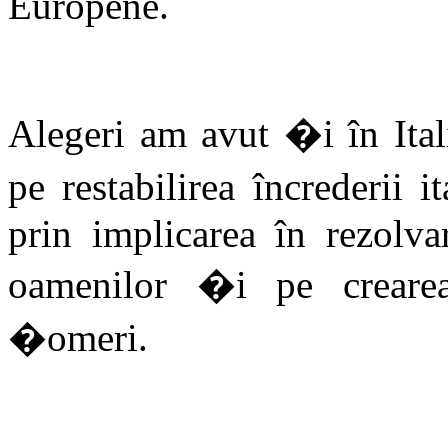
Europene.
Alegeri am avut �i în Itali
pe restabilirea încrederii it
prin implicarea în rezolva
oamenilor �i pe creare
�omeri.