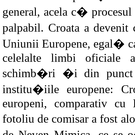
general, acela c� procesul 
palpabil. Croata a devenit
Uniunii Europene, egal� ca 
celelalte limbi oficial
schimb�ri �i din punct 
institu�iile europene: 
europeni, comparativ cu
fotoliu de comisar a fost al
de Neven Mimica, ce se o