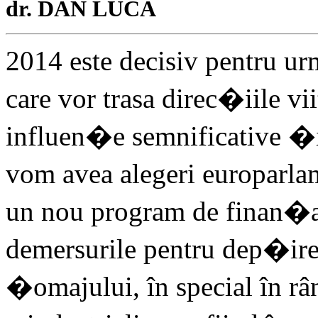
dr. DAN LUCA
2014 este decisiv pentru u
care vor trasa direc�iile vi
influen�e semnificative �i
vom avea alegeri europarlam
un nou program de finan�ar
demersurile pentru dep�ire
�omajului, în special în rân