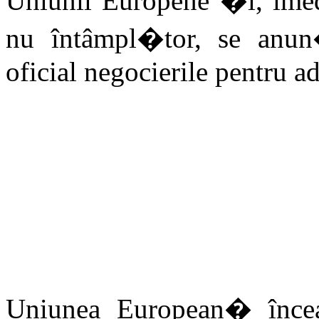
Uniunii Europene �i, imed
nu întâmpl�tor, se anu
oficial negocierile pentru a
Uniunea European� înc