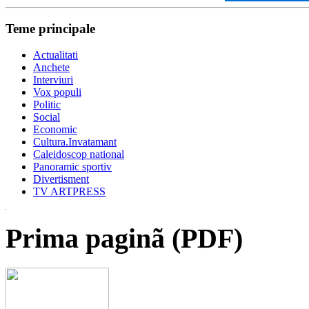
Teme principale
Actualitati
Anchete
Interviuri
Vox populi
Politic
Social
Economic
Cultura.Invatamant
Caleidoscop national
Panoramic sportiv
Divertisment
TV ARTPRESS
Prima paginã (PDF)