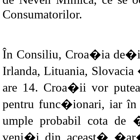
Consumatorilor.
În Consiliu, Croa�ia de�in
Irlanda, Lituania, Slovaci
are 14. Croa�ii vor putea
pentru func�ionari, iar î
umple probabil cota de 
veni�i din aceast� �ar�