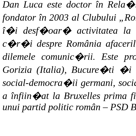
Dan Luca este doctor în Rela�i
fondator în 2003 al Clubului „R
î�i desf�oar� activitatea la 
c�r�i despre România afacerilo
dilemele comunic�rii. Este pro
Gorizia (Italia), Bucure�ti �i 
social-democra�ii germani, socia
a înfiin�at la Bruxelles prima f
unui partid politic român – PSD B