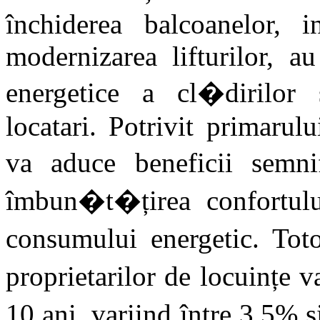
închiderea balcoanelor, i
modernizarea lifturilor, a
energetice a cl�dirilor 
locatari. Potrivit primarul
va aduce beneficii semnif
îmbun�t�țirea confortului
consumului energetic. Tot
proprietarilor de locuințe
10 ani, variind între 3,5% 