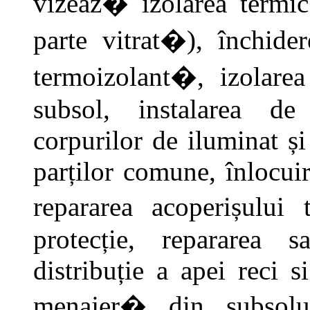
vizeaz� izolarea termi
parte vitrat�), închide
termoizolant�, izolare
subsol, instalarea de
corpurilor de iluminat și 
parților comune, înlocuir
repararea acoperișului 
protecție, repararea s
distribuție a apei reci s
menajer� din subsolu