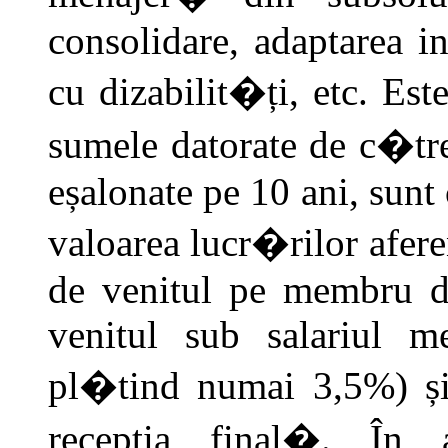
consolidare, adaptarea in
cu dizabilit�ți, etc. E
sumele datorate de c�tre 
eșalonate pe 10 ani, sunt
valoarea lucr�rilor afere
de venitul pe membru de
venitul sub salariul 
pl�tind numai 3,5%) și
recepția final�. În