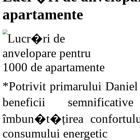
apartamente
*Potrivit primarului Daniel
beneficii semnificat
îmbun�t�țirea confortului
consumului energetic