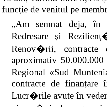
funcție de venitul pe membr
„Am semnat deja, în c
Redresare și Rezilie
Renov�rii, contracte 
aproximativ 50.000.000 
Regional «Sud Munteni
contracte de finanțare 
Lucr�rile avute în veder