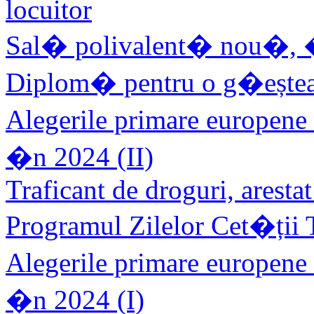
locuitor
Sal� polivalent� nou�, �n 
Diplom� pentru o g�eștea
Alegerile primare europene
�n 2024 (II)
Traficant de droguri, aresta
Programul Zilelor Cet�ții
Alegerile primare europene
�n 2024 (I)