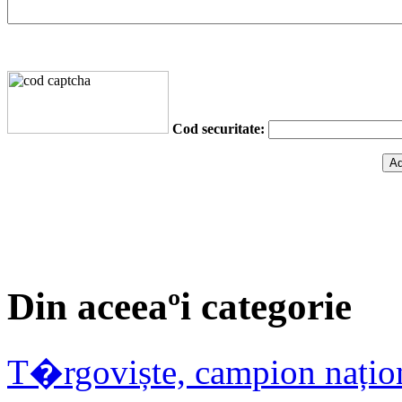
Cod securitate:
Din aceeaºi categorie
T�rgoviște, campion națion