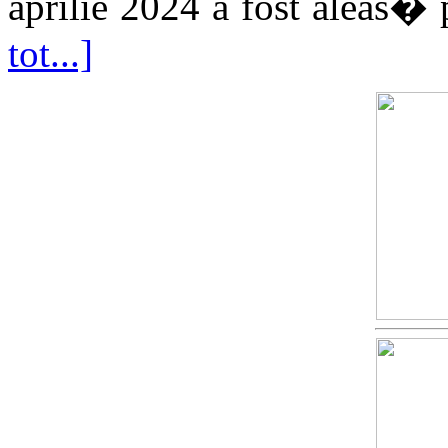
aprilie 2024 a fost aleas� p
tot...]