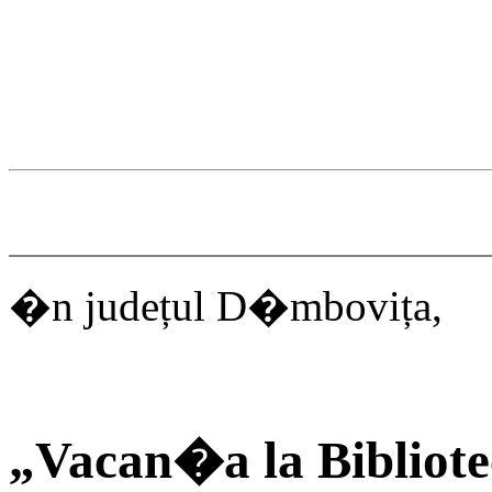
�n județul D�mbovița,
„Vacan�a la Bibliotec