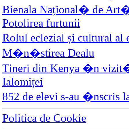
Bienala Național� de Art�
Potolirea furtunii
Rolul eclezial și cultural 
M�n�stirea Dealu
Tineri din Kenya �n vizit
Ialomiței
852 de elevi s-au �nscris 
Politica de Cookie