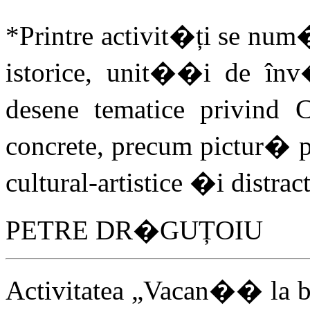
*Printre activit�ți se nu
istorice, unit��i de în
desene tematice privind 
concrete, precum pictur� p
cultural-artistice �i distrac
PETRE DR�GUȚOIU
Activitatea „Vacan�� la bi