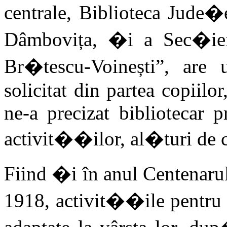
centrale, Biblioteca Jud
Dâmbovița, �i a Sec�iei
Br�tescu-Voinești”, are 
solicitat din partea copiil
ne-a precizat bibliotecar p
activit��ilor, al�turi de 
Fiind �i în anul Centenaru
1918, activit��ile pentru 