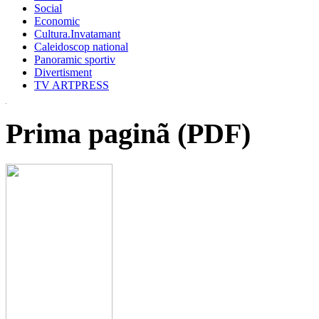
Social
Economic
Cultura.Invatamant
Caleidoscop national
Panoramic sportiv
Divertisment
TV ARTPRESS
Prima paginã (PDF)