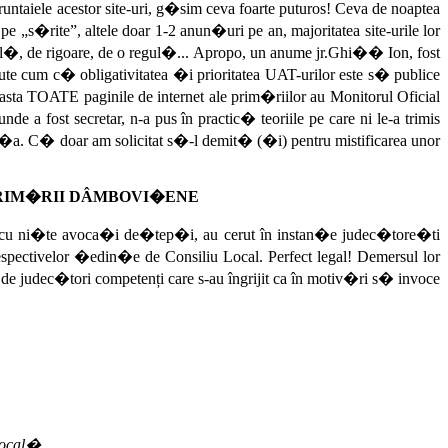
taiele acestor site-uri, g�sim ceva foarte puturos! Ceva de noaptea
e „s�rite”, altele doar 1-2 anun�uri pe an, majoritatea site-urile lor
al�, de rigoare, de o regul�... Apropo, un anume jr.Ghi�� Ion, fost
cute cum c� obligativitatea �i prioritatea UAT-urilor este s� publice
sta TOATE paginile de internet ale prim�riilor au Monitorul Oficial
fost secretar, n-a pus în practic� teoriile pe care ni le-a trimis
i�a. C� doar am solicitat s�-l demit� (�i) pentru mistificarea unor
PRIM�RII DÂMBOVI�ENE
cu ni�te avoca�i de�tep�i, au cerut în instan�e judec�tore�ti
respectivelor �edin�e de Consiliu Local. Perfect legal! Demersul lor
l de judec�tori competenți care s-au îngrijit ca în motiv�ri s� invoce
local�.