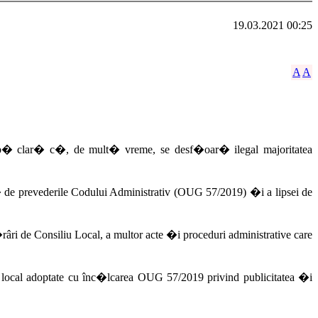
19.03.2021 00:25
A
A
 prob� clar� c�, de mult� vreme, se desf�oar� ilegal majoritatea
prevederile Codului Administrativ (OUG 57/2019) �i a lipsei de
 de Consiliu Local, a multor acte �i proceduri administrative care
local adoptate cu înc�lcarea OUG 57/2019 privind publicitatea �i