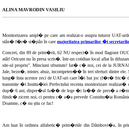
ALINA MAVRODIN VASILIU
Monitorizarea ampl� pe care am realizat-o asupra tuturor UAT-uri
stân� f�r� st�pân în care
majoritatea primarilor �i secretaril
Concret, din 89 de prim�rii, 62 NU respect� în mod flagrant OUG 57
atât! Oricum nu în presa scris�, într-un cotidian local aflat în dif
site-ul propriu”. Minciuni sfruntate! Iat� c� noi, cei de la JU
Jale, bezn�, mister, abuz, incompeten�� în trei sferturi dintre e
lung� lista acestor zeci de UAT-uri care î�i bat joc (f�r� fric� 
transmite �i Institu�iei Prefectului recenta monitorizare real
dup� 6 ani, dispre�ul fa�� de lege �i fa�� de pres� a r�mas în 
fiindc� zicem noi, ci pentru c� a�a prevede Constitu�ia României, p
Doamne, c� nu știu ce fac!
Am luat în ordinea alfabetic� prim�riile din Dâmbovi�a, în primul