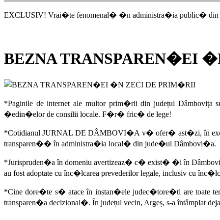
EXCLUSIV! Vrai�te fenomenal� �n administra�ia public� d
BEZNA TRANSPAREN�EI �N
*Paginile de internet ale multor prim�rii din județul Dâmbovița
�edin�elor de consilii locale. F�r� fric� de lege!
*Cotidianul JURNAL DE DÂMBOVI�A v� ofer� ast�zi, în exclusivi
transparen�� în administra�ia local� din jude�ul Dâmbovi�a.
*Jurispruden�a în domeniu avertizeaz� c� exist� �i în Dâmbovi�a r
au fost adoptate cu înc�lcarea prevederilor legale, inclusiv cu înc�
*Cine dore�te s� atace în instan�ele judec�tore�ti are toate te
transparen�a decizional�. În județul vecin, Argeș, s-a întâmplat dej