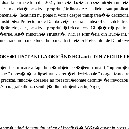
doar la primele luni din 2021, fiindc� dac� ar fi s� intr�m în m�run
at niciodat� pe site-ul propriu „Ordinea de zi”, altele le-au publicat p
enomenal�, încât nici nu poate fi vorba despre transparen�� decizion
 Institu�ia Prefectului de Dâmbovi�a, ne transmitea oficial zilele tre
râri etc., etc., pe site-ul propriu! �i zicea acest Ghi�� c� pentru a
le. Alt� minciun� sfruntat�! Nici la Prim�ria din Buc�ani, unde a 
n curând numai de bine din partea Institu�iei Prefectului de Dâmbov
RE�TI POT ANULA ORICÂND HCL-urile DIN ZECI DE 
ap�rut ca urmare a faptului c� ni�te cet��eni români, împreun� 
itate în pres� �i a lipsei transparen�ei decizionale în organizarea 
e precizat, fiindc� dosarele au fost solu�ionate definitiv �i irevocabi
� 2-3 paragrafe dintr-o sentinț� din jude�ul vecin, Argeș:
ri apar�inând domeniului privat al localit��ii-f�r� anunț în presa 