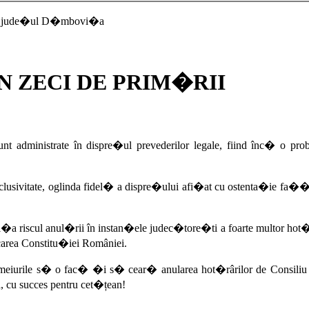
in jude�ul D�mbovi�a
 ZECI DE PRIM�RII
 sunt administrate în dispre�ul prevederilor legale, fiind înc� o
tate, oglinda fidel� a dispre�ului afi�at cu ostenta�ie fa�� de 
iscul anul�rii în instan�ele judec�tore�ti a foarte multor hot�râri
lcarea Constitu�iei României.
meiurile s� o fac� �i s� cear� anularea hot�rârilor de Consiliu 
a, cu succes pentru cet�țean!