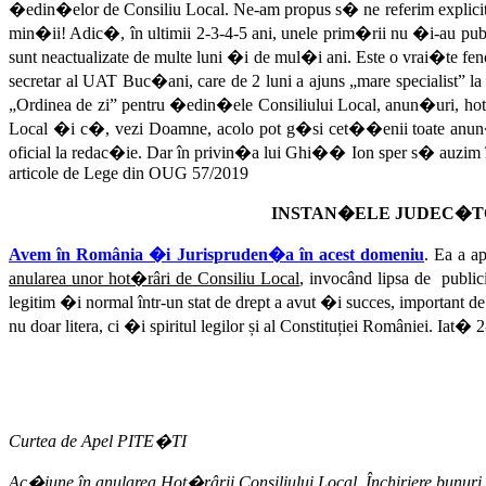
�edin�elor de Consiliu Local. Ne-am propus s� ne referim explicit 
min�ii! Adic�, în ultimii 2-3-4-5 ani, unele prim�rii nu �i-au public
sunt neactualizate de multe luni �i de mul�i ani. Este o vrai�te f
secretar al UAT Buc�ani, care de 2 luni a ajuns „mare specialist” la
„Ordinea de zi” pentru �edin�ele Consiliului Local, anun�uri, hot�
Local �i c�, vezi Doamne, acolo pot g�si cet��enii toate anun�uri
oficial la redac�ie. Dar în privin�a lui Ghi�� Ion sper s� auzim î
articole de Lege din OUG 57/2019
INSTAN�ELE JUDEC�TO
Avem în România �i Jurispruden�a în acest domeniu
. Ea a 
anularea unor hot�râri de Consiliu Local
, invocând lipsa de public
legitim �i normal într-un stat de drept a avut �i succes, important d
nu doar litera, ci �i spiritul legilor și al Constituției României. Iat
Curtea de Apel PITE�TI
Ac�iune în anularea Hot�rârii Consiliului Local
. Închiriere bunu