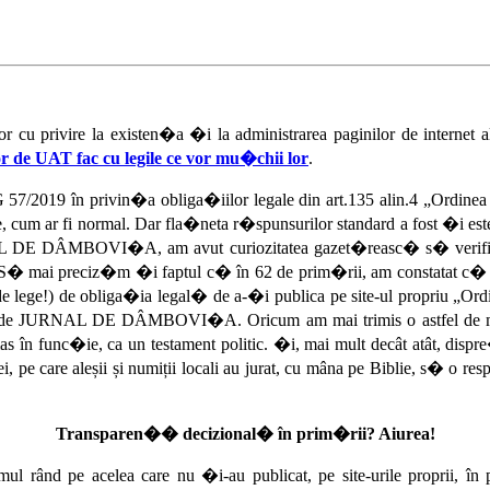
lor cu privire la existen�a �i la administrarea paginilor de inte
or de UAT fac cu legile ce vor mu�chii lor
.
/2019 în privin�a obliga�iilor legale din art.135 alin.4 „Ordinea de 
uzare, cum ar fi normal. Dar fla�neta r�spunsurilor standard a fost �
RNAL DE DÂMBOVI�A, am avut curiozitatea gazet�reasc� s� verific�
le. S� mai preciz�m �i faptul c� în 62 de prim�rii, am constatat c� 
de lege!) de obliga�ia legal� de a-�i publica pe site-ul propriu „Or
izat� de JURNAL DE DÂMBOVI�A. Oricum am mai trimis o astfel de 
func�ie, ca un testament politic. �i, mai mult decât atât, dispr
e care aleșii și numiții locali au jurat, cu mâna pe Biblie, s� o res
Transparen�� decizional� în prim�rii? Aiurea!
 rând pe acelea care nu �i-au publicat, pe site-urile proprii, în 