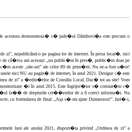
rnet ale acestora demonstreaz� c� jude�ul Dâmbovi�a este precum o
zi”, nepublicând-o pe pagina lor de internet. În presa local�, nici
i este de câ�iva ani aceeași: „nu public�m în pres�, public�m doar pe
m aceste „site-uri” ale celor 89 de prim�rii. Nu ne-a fost u�or!
unele nici NU au pagin� de internet, în anul 2021. Desigur c� este
dinea de zi” a �edin�elor de Consiliu Local. Dac� tot au site! Vom
monitorizare �i în anul 2015. Este îngrijor�tor s� constat�m c�
e�ul fa�� de drepturile cet��enilor de a fi corect informa�i. Nu
pecte, cu formularea de final: „Așa s�-mi ajute Dumnezeu!”. Iart�-i,
primele luni ale anului 2021, dispozi�ia privind „Ordinea de zi” a