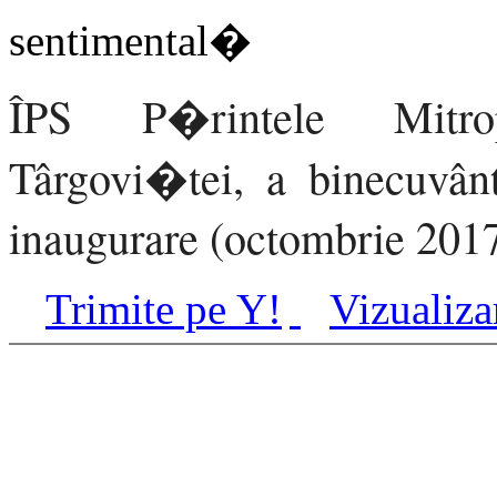
ÎPS P�rintele Mitrop
Târgovi�tei, a binecuvâ
inaugurare (octombrie 201
Trimite pe Y!
Vizualiza