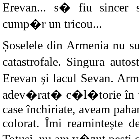
Erevan... s� fiu sincer
cump�r un tricou...
Șoselele din Armenia nu su
catastrofale. Singura auto
Erevan și lacul Sevan. Arm
adev�rat� c�l�torie în tim
case închiriate, aveam pahare
colorat. Îmi reamintește 
Totuși, nu am v�zut pești d