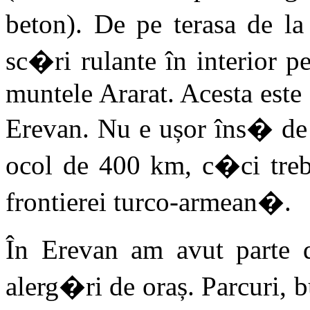
beton). De pe terasa de la 
sc�ri rulante în interior p
muntele Ararat. Acesta este 
Erevan. Nu e ușor îns� de 
ocol de 400 km, c�ci treb
frontierei turco-armean�.
În Erevan am avut parte 
alerg�ri de oraș. Parcuri, 