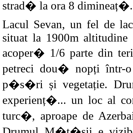
strad� la ora 8 dimineaț�.
Lacul Sevan, un fel de lac
situat la 1900m altitudine 
acoper� 1/6 parte din ter
petreci dou� nopți într
p�s�ri și vegetație. Dru
experienț�... un loc al co
turc�, aproape de Azerbai
Drumul M�t�sii e vizibi