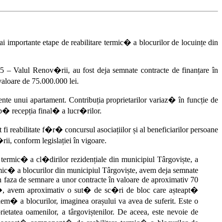
i importante etape de reabilitare termic� a blocurilor de locuințe din
5 – Valul Renov�rii, au fost deja semnate contracte de finanțare în
aloare de 75.000.000 lei.
ente unui apartament. Contribuția proprietarilor variaz� în funcție de
up� recepția final� a lucr�rilor.
 fi reabilitate f�r� concursul asociațiilor și al beneficiarilor persoane
ii, conform legislației în vigoare.
termic� a cl�dirilor rezidențiale din municipiul Târgoviște, a
ermic� a blocurilor din municipiul Târgoviște, avem deja semnate
 faza de semnare a unor contracte în valoare de aproximativ 70
c�, avem aproximativ o sut� de sc�ri de bloc care așteapt�
lem� a blocurilor, imaginea orașului va avea de suferit. Este o
ietatea oamenilor, a târgoviștenilor. De aceea, este nevoie de