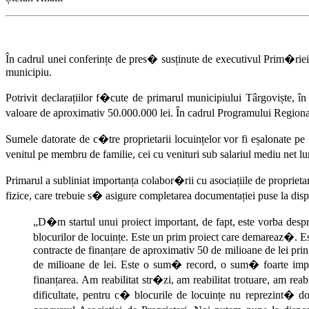
În cadrul unei conferințe de pres� susținute de executivul Prim�riei 
municipiu.
Potrivit declarațiilor f�cute de primarul municipiului Târgoviște,
valoare de aproximativ 50.000.000 lei. În cadrul Programului Region
Sumele datorate de c�tre proprietarii locuințelor vor fi eșalonate pe
venitul pe membru de familie, cei cu venituri sub salariul mediu net
Primarul a subliniat importanța colabor�rii cu asociațiile de proprietar
fizice, care trebuie s� asigure completarea documentației puse la dispo
„D�m startul unui proiect important, de fapt, este vorba desp
blocurilor de locuințe. Este un prim proiect care demareaz�. Es
contracte de finanțare de aproximativ 50 de milioane de lei p
de milioane de lei. Este o sum� record, o sum� foarte imp
finanțarea. Am reabilitat str�zi, am reabilitat trotuare, am r
dificultate, pentru c� blocurile de locuințe nu reprezint� do