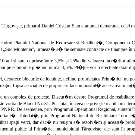
Târgoviște, primarul Daniel Cristian Stan a anunțat demararea celei ma
 în cadrul Planului Național de Redresare și Rezilienț�, Componenta C
al „Sud Muntenia”, urmeaz� s� fie semnate contracte de finanțare în v
 10 ani și sunt cuprinse între 3,5% și 25% din valoarea lucr�rilor afer
 lunar pe economie pl�tind numai 3,5%. Pl�țile vor fi efectuate doar d
i, deoarece blocurile de locuințe, nefiind proprietatea Prim�riei, nu pot
ziție. Lipsa asociației de proprietari face imposibil� accesarea finanț�r
re un complex de proiecte. Discut�m despre Programul de reabilitare 
te vorba de Blocul Nr. 81. Per total, în ceea ce privește reabilitarea t
rin PNRR. De asemenea, prin Programul Operațional Regional, suntem în
ortant�. Totodat�, prin Programul Național de Reabilitare Termi
eabilitat spații verzi, dar dac� nu reușim s� rezolv�m și aceast� prob
meniul public al Prim�riei municipiului Târgoviște; ele sunt în propr