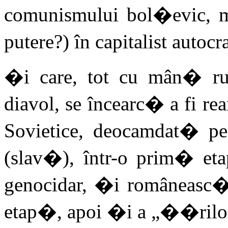
comunismului bol�evic, me
putere?) în capitalist autoc
�i care, tot cu mân� ru
diavol, se încearc� a fi re
Sovietice, deocamdat� p
(slav�), într-o prim� et
genocidar, �i româneasc�
etap�, apoi �i a „��rilor 