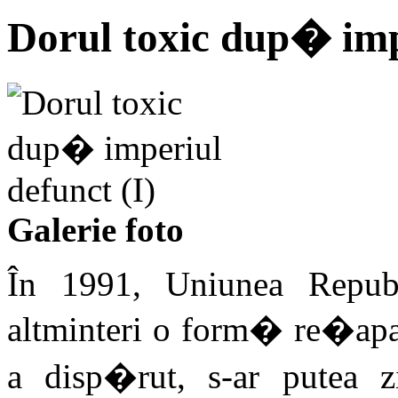
Dorul toxic dup� impe
Galerie foto
În 1991, Uniunea Republi
altminteri o form� re�apa
a disp�rut, s-ar putea 