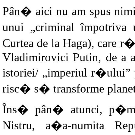
Pân� aici nu am spus nimic
unui „criminal împotriva
Curtea de la Haga), care r
Vladimirovici Putin, de a 
istoriei/ „imperiul r�ului” 
risc� s� transforme planeta
Îns� pân� atunci, p�mâ
Nistru, a�a-numita Re