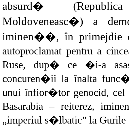
absurd� (Republic
Moldoveneasc�) a demon
iminen��, în primejdie 
autoproclamat pentru a cin
Ruse, dup� ce �i-a asas
concuren�ii la înalta func
unui înfior�tor genocid, cel
Basarabia – reiterez, imi
„imperiul s�lbatic” la Guril