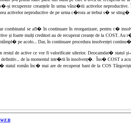
�-și recupereze creanțele în urma vânz�rii activelor neproductive. 
rea activelor neproductive de pe urma c�rora ar trebui s� se sting� ș
iar combinatul se afl� în continuare în reorganizare, pentru c� insol
ive și foarte mulți creditori au de recuperat creanțe de la COST. Au r
tâmpl� pe acolo... Dar, în continuare procedura insolvenței continu�,
 restul de active ce vor fi valorificate ulterior. Deocamdat� statul și
ul definitiv... de la momentul intr�rii în insolvenț�. Îns� COST a acu
 statul român înc� mai are de recuperat bani de la COS Târgoviște”,
WEB