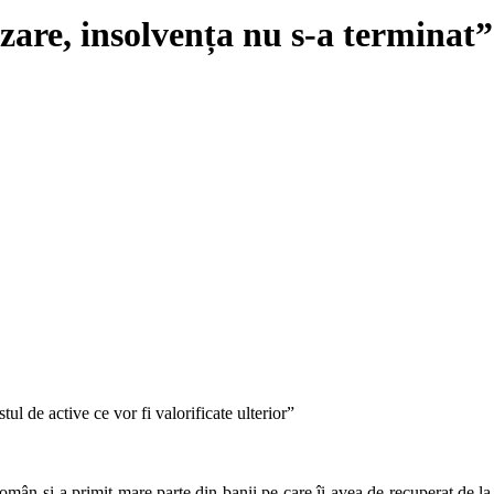
are, insolvența nu s-a terminat”
ul de active ce vor fi valorificate ulterior”
mân și-a primit mare parte din banii pe care îi avea de recuperat de la a