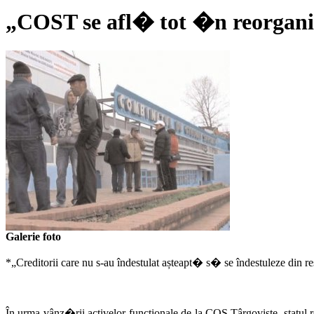
„COST se afl� tot �n reorganiz
Galerie foto
*„Creditorii care nu s-au îndestulat așteapt� s� se îndestuleze din rest
În urma vânz�rii activelor funcționale de la COS Târgoviște, statul ro