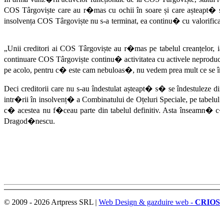
COS Târgoviște care au r�mas cu ochii în soare și care așteapt� s
insolvența COS Târgoviște nu s-a terminat, ea continu� cu valorifica
„Unii creditori ai COS Târgoviște au r�mas pe tabelul creanțelor, 
continuare COS Târgoviște continu� activitatea cu activele neproduct
pe acolo, pentru c� este cam nebuloas�, nu vedem prea mult ce se în
Deci creditorii care nu s-au îndestulat așteapt� s� se îndestuleze din
intr�rii în insolvenț� a Combinatului de Oțeluri Speciale, pe tabel
c� acestea nu f�ceau parte din tabelul definitiv. Asta înseamn� c�
Dragod�nescu.
© 2009 - 2026 Artpress SRL |
Web Design & gazduire web -
CRIOS