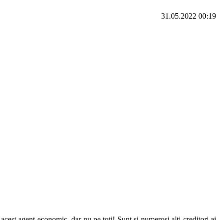
31.05.2022 00:19
cest agent economic, dar nu pe toți! Sunt și numeroși alți creditori ai