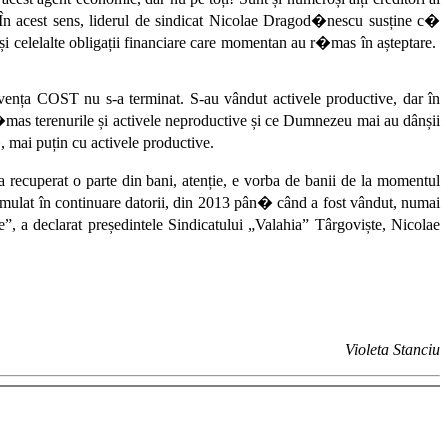
În acest sens, liderul de sindicat Nicolae Dragod�nescu susține c�
i celelalte obligații financiare care momentan au r�mas în așteptare.
vența COST nu s-a terminat. S-au vândut activele productive, dar în
�mas terenurile și activele neproductive și ce Dumnezeu mai au dânșii
 mai puțin cu activele productive.
-a recuperat o parte din bani, atenție, e vorba de banii de la momentul
mulat în continuare datorii, din 2013 pân� când a fost vândut, numai
 a declarat președintele Sindicatului „Valahia” Târgoviște, Nicolae
Violeta Stanciu