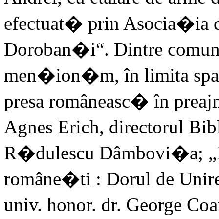
efectuat� prin Asocia�ia d
Doroban�i“. Dintre comun
men�ion�m, în limita spa�i
presa româneasc� în preajm
Agnes Erich, directorul Bib
R�dulescu Dâmbovi�a; „Ra�
române�ti : Dorul de Unir
univ. honor. dr. George Coa