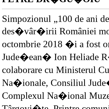
Simpozionul „100 de ani de
des�vâr�irii României mod
octombrie 2018 �i a fost or
Jude�ean� Ion Heliade R�
colaborare cu Ministerul C
Na�ionale, Consiliul Ju
Complexul Na�ional Muze
Târgovi�te. Printre comun