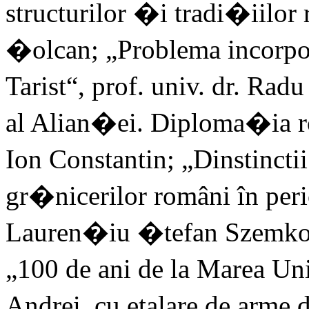
structurilor �i tradi�iilor 
�olcan; „Problema incorpor
Tarist“, prof. univ. dr. Ra
al Alian�ei. Diploma�ia 
Ion Constantin; „Dinstincti
gr�nicerilor români în per
Lauren�iu �tefan Szemkovi
„100 de ani de la Marea Un
Andrei, cu etalare de arme