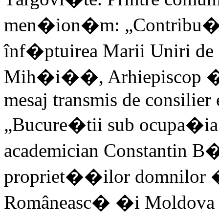
men�ion�m: „Contribu�ia 
înf�ptuirea Marii Uniri de l
Mih�i��, Arhiepiscop �i 
mesaj transmis de consilier
„Bucure�tii sub ocupa�ia
academician Constantin B�
propriet��ilor domnilor �
Româneasc� �i Moldova în 