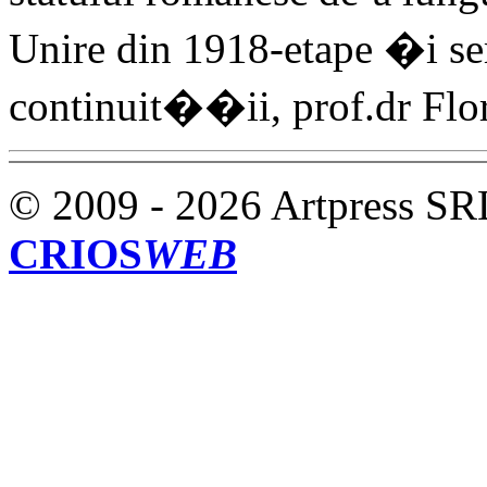
Unire din 1918-etape �i se
continuit��ii, prof.dr Fl
© 2009 - 2026 Artpress SR
CRIOS
WEB