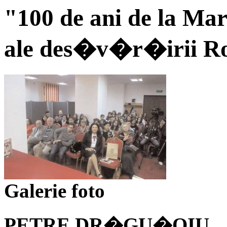
"100 de ani de la Ma
ale des�v�r�irii R
Galerie foto
PETRE DR�GU�OIU