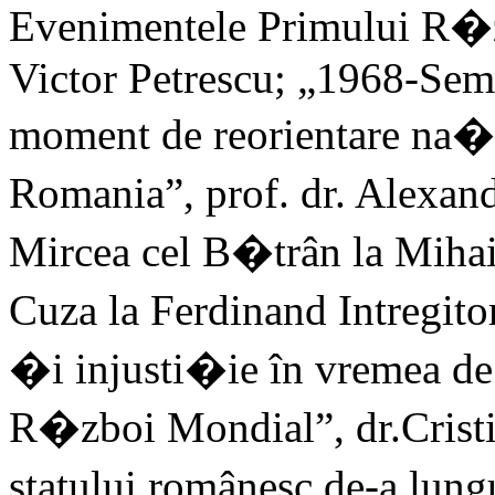
Evenimentele Primului R�zb
Victor Petrescu; „1968-Sem
moment de reorientare na�
Romania”, prof. dr. Alexan
Mircea cel B�trân la Mihai
Cuza la Ferdinand Intregito
�i injusti�ie în vremea d
R�zboi Mondial”, dr.Crist
statului românesc de-a lun