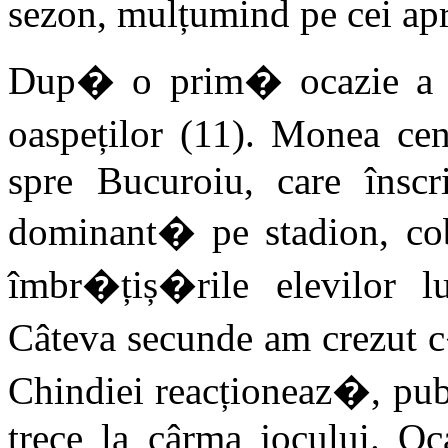
sezon, mulțumind pe cei apr
Dup� o prim� ocazie a Ch
oaspeților (11). Monea ce
spre Bucuroiu, care înscri
dominant� pe stadion, c
îmbr�țiș�rile elevilor 
Câteva secunde am crezut c
Chindiei reacționeaz�, pu
trece la cârma jocului. Oc