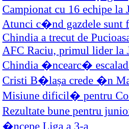
Campionat cu 16 echipe la 
Atunci c�nd gazdele sunt f
Chindia a trecut de Pucioas
AFC Raciu, primul lider la
Chindia �ncearc� escalada
Cristi B�lașa crede �n M
Misiune dificil� pentru C
Rezultate bune pentru juni
�ncepe Liga a 3-a