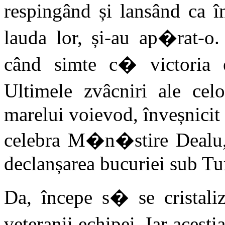
respingând și lansând ca î
lauda lor, și-au ap�rat-o
când simte c� victoria
Ultimele zvâcniri ale cel
marelui voievod, înveșnicit 
celebra M�n�stire Dealu
declanșarea bucuriei sub Tu
Da, începe s� se cristaliz
veteranii echipei. Iar aceșt