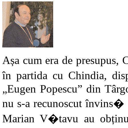
Așa cum era de presupus, 
în partida cu Chindia, di
„Eugen Popescu” din Târgov
nu s-a recunoscut învins� 
Marian V�tavu au obținut 