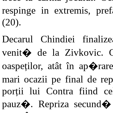
respinge in extremis, pre
(20).
Decarul Chindiei finaliz
venit� de la Zivkovic. 
oaspeților, atât în ap�rar
mari ocazii pe final de re
porții lui Contra fiind ce
pauz�. Repriza secund� 