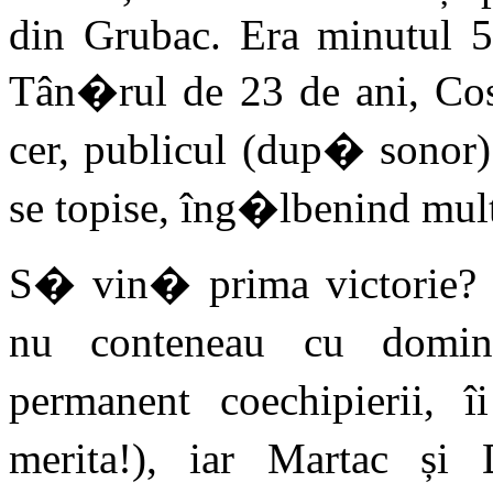
din Grubac. Era minutul 5
Tân�rul de 23 de ani, Cos
cer, publicul (dup� sonor)
se topise, îng�lbenind mult
S� vin� prima victorie? N
nu conteneau cu domina
permanent coechipierii, 
merita!), iar Martac și 