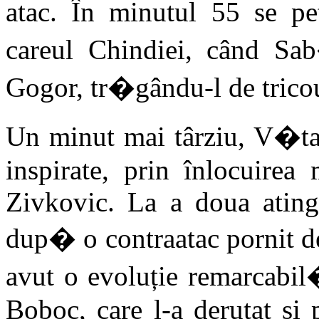
atac. În minutul 55 se p
careul Chindiei, când Sa
Gogor, tr�gându-l de tricou
Un minut mai târziu, V�t
inspirate, prin înlocuirea 
Zivkovic. La a doua atinge
dup� o contraatac pornit d
avut o evoluție remarcabil
Boboc, care l-a derutat și 