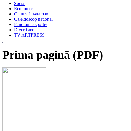
Social
Economic
Cultura.Invatamant
Caleidoscop national
Panoramic sportiv
Divertisment
TV ARTPRESS
Prima paginã (PDF)