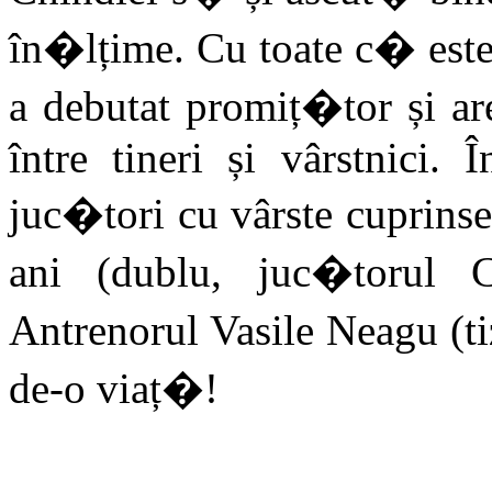
în�lțime. Cu toate c� est
a debutat promiț�tor și are
între tineri și vârstnici.
juc�tori cu vârste cuprinse
ani (dublu, juc�torul C.
Antrenorul Vasile Neagu (t
de-o viaț�!