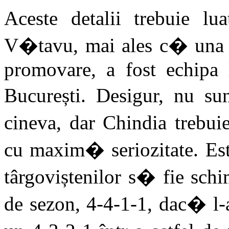
Aceste detalii trebuie l
V�tavu, mai ales c� una di
promovare, a fost echipa
București. Desigur, nu su
cineva, dar Chindia trebu
cu maxim� seriozitate. Este
târgoviștenilor s� fie schi
de sezon, 4-4-1-1, dac� l-