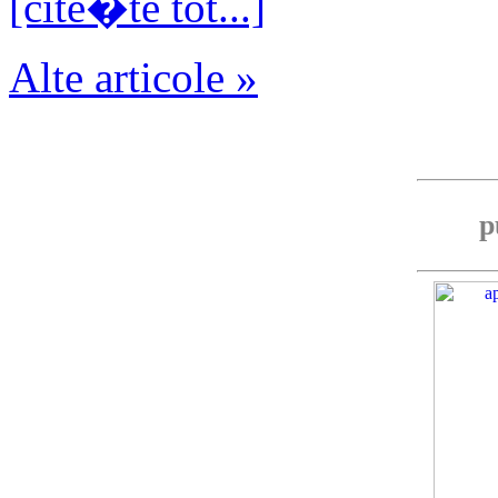
[cite�te tot...]
Alte articole »
p