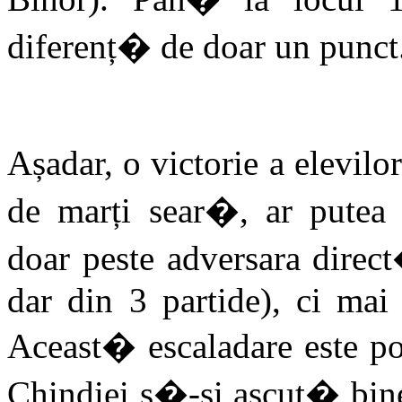
diferenț� de doar un punct
Așadar, o victorie a elevil
de marți sear�, ar putea
doar peste adversara direc
dar din 3 partide), ci mai 
Aceast� escaladare este po
Chindiei s�-și ascut� bine