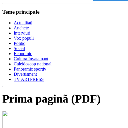
Teme principale
Actualitati
Anchete
Interviuri
Vox populi
Politic
Social
Economic
Cultura.Invatamant
Caleidoscop national
Panoramic sportiv
Divertisment
TV ARTPRESS
Prima paginã (PDF)