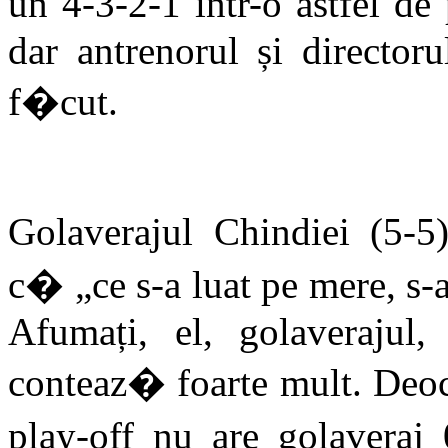
un 4-3-2-1 într-o astfel d
dar antrenorul și director
f�cut.
Golaverajul Chindiei (5-5
c� „ce s-a luat pe mere, s-a
Afumați, el, golaverajul,
conteaz� foarte mult. Deo
play-off nu are golaveraj