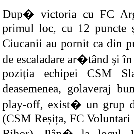
Dup� victoria cu FC Arge
primul loc, cu 12 puncte ș
Ciucanii au pornit ca din 
de escaladare ar�tând și în
poziția echipei CSM Sla
deasemenea, golaveraj bu
play-off, exist� un grup d
(CSM Reșița, FC Voluntari 
Bihor). Pân� la locul 1