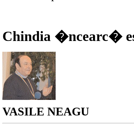
Chindia �ncearc� esc
VASILE NEAGU