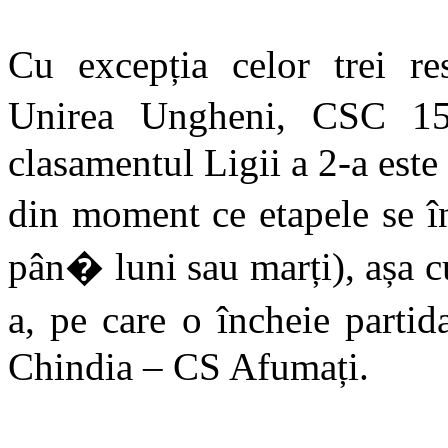
Cu excepția celor trei re
Unirea Ungheni, CSC 1
clasamentul Ligii a 2-a este 
din moment ce etapele se în
pân� luni sau marți), așa c
a, pe care o încheie parti
Chindia – CS Afumați.