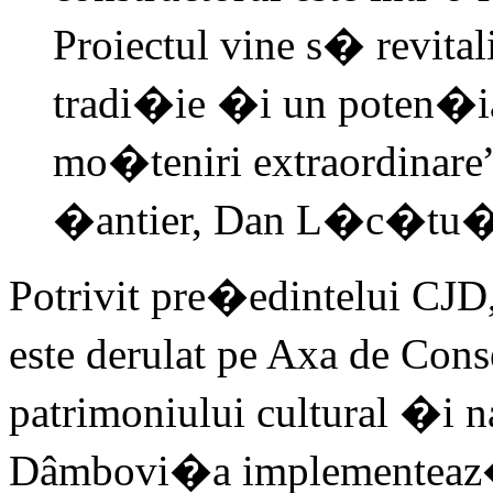
Proiectul vine s� revita
tradi�ie �i un poten�ial
mo�teniri extraordinare”,
�antier, Dan L�c�tu�
Potrivit pre�edintelui CJ
este derulat pe Axa de Cons
patrimoniului cultural �i 
Dâmbovi�a implementeaz� 