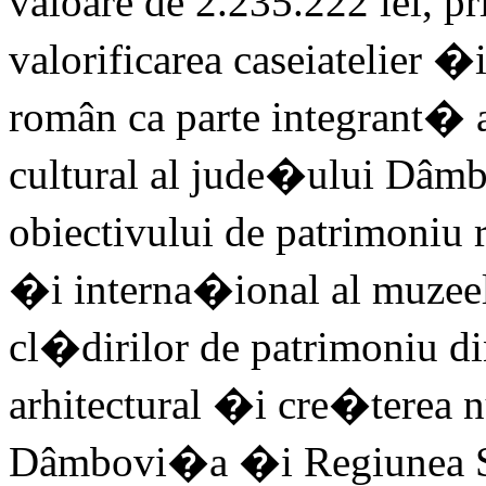
valoare de 2.235.222 lei, p
valorificarea caseiatelier �i
român ca parte integrant� a
cultural al jude�ului Dâmb
obiectivului de patrimoniu r
�i interna�ional al muzeelor
cl�dirilor de patrimoniu di
arhitectural �i cre�terea 
Dâmbovi�a �i Regiunea S