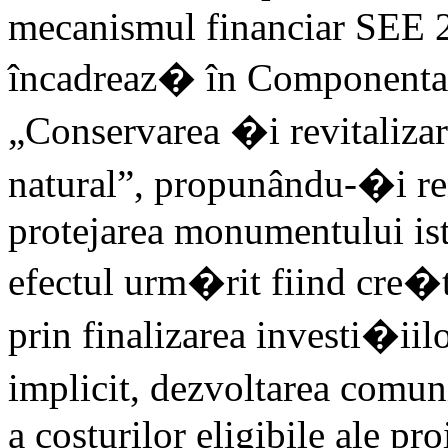
mecanismul financiar SEE 2
încadreaz� în Componenta
„Conservarea �i revitalizar
natural”, propunându-�i re
protejarea monumentului ist
efectul urm�rit fiind cre�t
prin finalizarea investi�iil
implicit, dezvoltarea comu
a costurilor eligibile ale pr