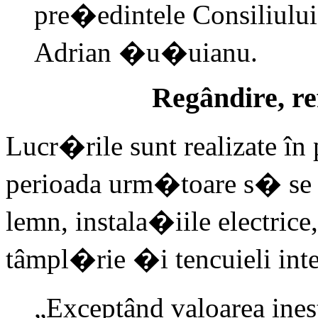
pre�edintele Consiliul
Adrian �u�uianu.
Regândire, re
Lucr�rile sunt realizate î
perioada urm�toare s� se l
lemn, instala�iile electrice
tâmpl�rie �i tencuieli inte
„Exceptând valoarea ine