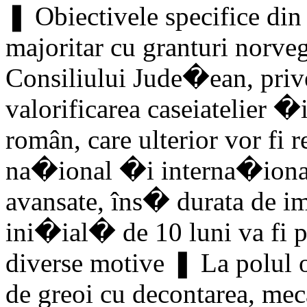
❚ Obiectivele specifice din 
majoritar cu granturi norve
Consiliului Jude�ean, priv
valorificarea caseiatelier �i
român, care ulterior vor fi r
na�ional �i interna�ional
avansate, îns� durata de im
ini�ial� de 10 luni va fi 
diverse motive ❚ La polul o
de greoi cu decontarea, mec