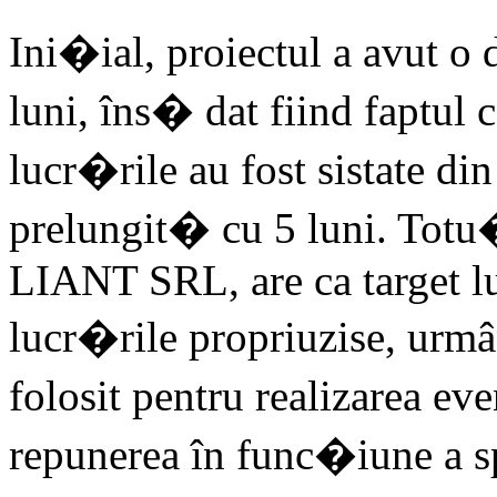
Ini�ial, proiectul a avut 
luni, îns� dat fiind faptu
lucr�rile au fost sistate din
prelungit� cu 5 luni. Tot
LIANT SRL, are ca target l
lucr�rile propriuzise, urm
folosit pentru realizarea ev
repunerea în func�iune a 