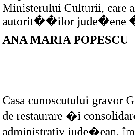
Ministerului Culturii, care 
autorit��ilor jude�ene �i
ANA MARIA POPESCU
Casa cunoscutului gravor Ga
de restaurare �i consolidare
administrativ jude�ean, î