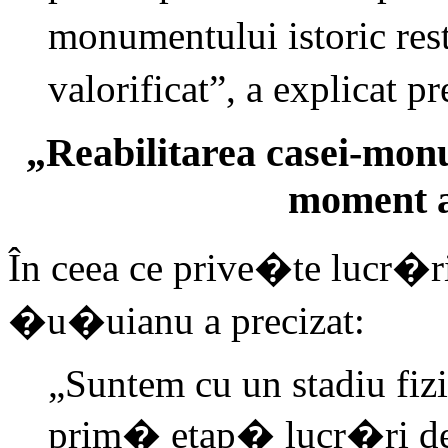
monumentului istoric res
valorificat”, a explicat 
„Reabilitarea casei-monu
moment ab
În ceea ce prive�te lucr�r
�u�uianu a precizat:
„Suntem cu un stadiu fizi
prim� etap� lucr�ri de 