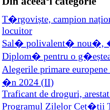
Din aceeaºi categorie
T�rgoviște, campion națion
locuitor
Sal� polivalent� nou�, �n 
Diplom� pentru o g�eștea
Alegerile primare europene
�n 2024 (II)
Traficant de droguri, aresta
Programul Zilelor Cet�ții