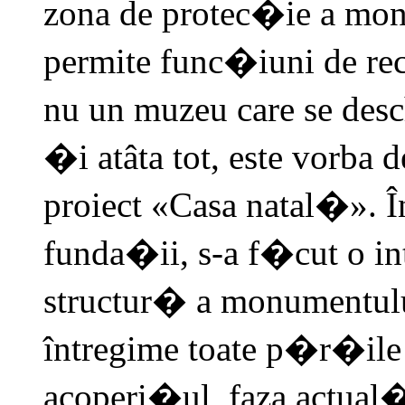
zona de protec�ie a monu
permite func�iuni de rec
nu un muzeu care se desc
�i atâta tot, este vorba 
proiect «Casa natal�». Î
funda�ii, s-a f�cut o in
structur� a monumentulu
întregime toate p�r�ile 
acoperi�ul, faza actual� 