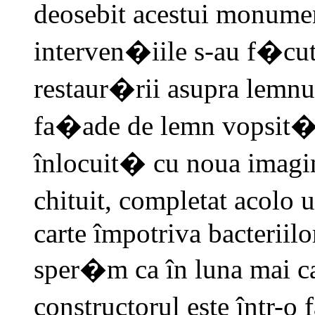
deosebit acestui monume
interven�iile s-au f�c
restaur�rii asupra lemnu
fa�ade de lemn vopsit� d
înlocuit� cu noua imagin
chituit, completat acolo 
carte împotriva bacteriilo
sper�m ca în luna mai ca
constructorul este într-