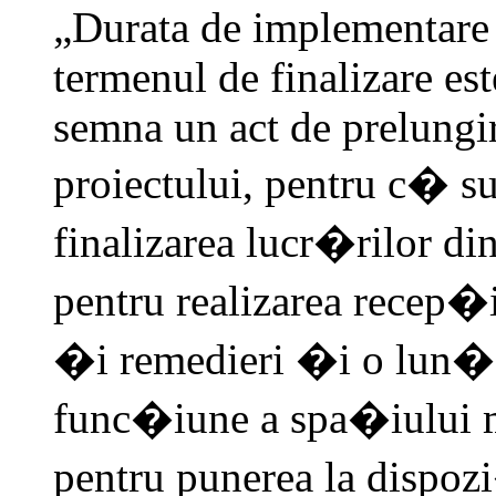
„Durata de implementare a
termenul de finalizare es
semna un act de prelungi
proiectului, pentru c� s
finalizarea lucr�rilor di
pentru realizarea recep�i
�i remedieri �i o lun� 
func�iune a spa�iului m
pentru punerea la dispoz