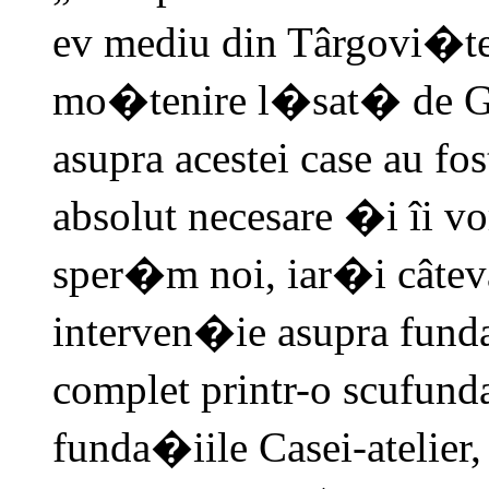
ev mediu din Târgovi�te,
mo�tenire l�sat� de Ga
asupra acestei case au fo
absolut necesare �i îi v
sper�m noi, iar�i câteva
interven�ie asupra fund
complet printr-o scufunda
funda�iile Casei-atelier,