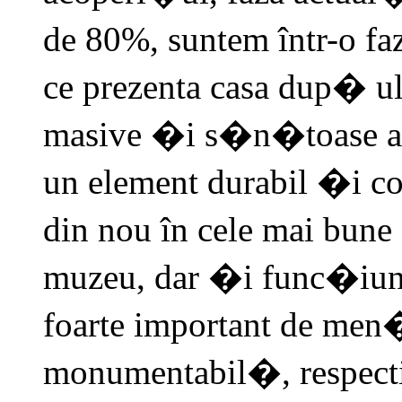
de 80%, suntem într-o f
ce prezenta casa dup� ul
masive �i s�n�toase asu
un element durabil �i co
din nou în cele mai bun
muzeu, dar �i func�iunea
foarte important de men
monumentabil�, respectiv