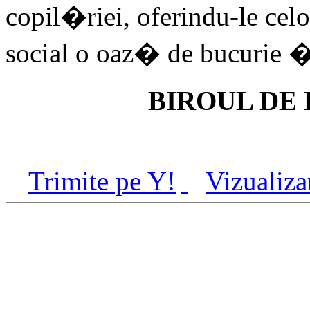
copil�riei, oferindu-le ce
social o oaz� de bucurie
BIROUL DE 
Trimite pe Y!
Vizualiza