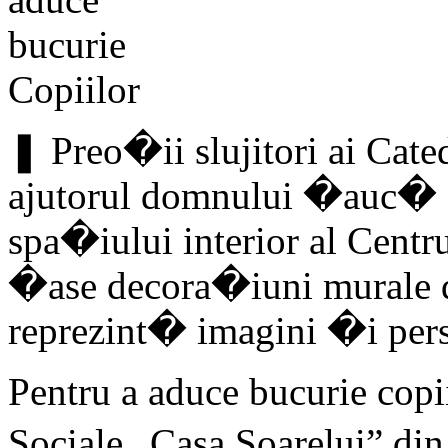
❚ Preo�ii slujitori ai Cate
ajutorul domnului �auc� I
spa�iului interior al Centru
�ase decora�iuni murale d
reprezint� imagini �i perso
Pentru a aduce bucurie copi
Sociale „Casa Soarelui” din