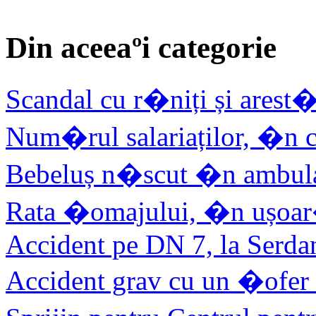
Din aceeaºi categorie
Scandal cu r�niți și arest�
Num�rul salariaților, �n c
Bebeluș n�scut �n ambu
Rata �omajului, �n ușoar
Accident pe DN 7, la Serda
Accident grav cu un �of