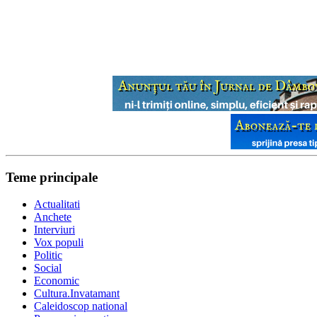
Teme principale
Actualitati
Anchete
Interviuri
Vox populi
Politic
Social
Economic
Cultura.Invatamant
Caleidoscop national